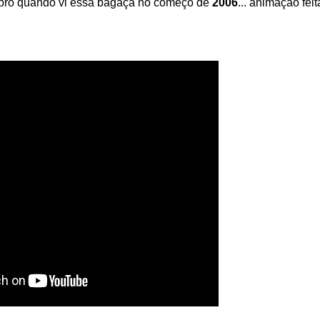
mbro quando vi essa bagaça no começo de
2006
... animação fei