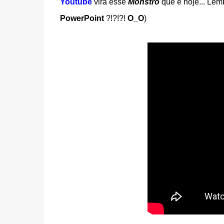
Youtube
vira esse
Monstro
que é hoje... Le
PowerPoint
?!?!?!
O_O
)